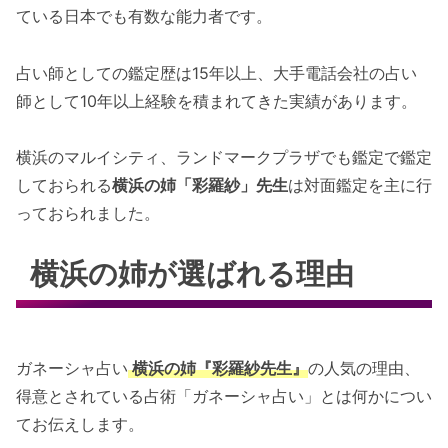
ている日本でも有数な能力者です。
相談内容
恋愛成就
占い師としての鑑定歴は15年以上、大手電話会社の占い
人間関係
師として10年以上経験を積まれてきた実績があります。
仕事
健康相談
横浜のマルイシティ、ランドマークプラザでも鑑定で鑑定
人生相談
しておられる
横浜の姉「彩羅紗」先生
は対面鑑定を主に行
っておられました。
横浜の姉の評判・口コミは？
横浜の姉にどこで鑑定してもらえるの？
横浜の姉が選ばれる理由
銀座の母
ランドマークプラザでの対面鑑定
オンライン鑑定はスマホがあればOK
ガネーシャ占い
横浜の姉『彩羅紗先生』
の人気の理由、
オンライン鑑定の特徴
得意とされている占術「ガネーシャ占い」とは何かについ
対面鑑定ランドマークプラザのエントランス
てお伝えします。