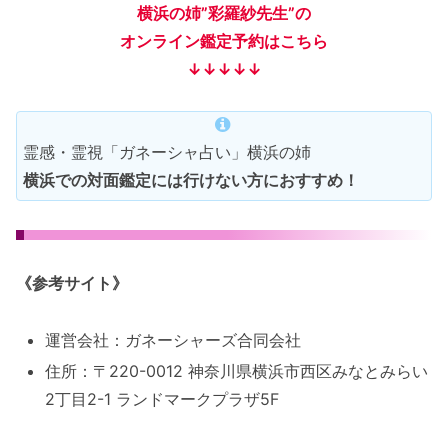
横浜の姉”彩羅紗先生”
の
オンライン鑑定予約はこちら
↓↓↓↓↓
霊感・霊視「ガネーシャ占い」横浜の姉
横浜での対面鑑定には行けない方におすすめ！
対面鑑定ランドマークプラザのエン
トランス
《参考サイト》
運営会社：ガネーシャーズ合同会社
神奈川県横浜市で占いをお探しなら、ランドマークプラザ
住所：〒220-0012 神奈川県横浜市西区みなとみらい
5Fにある霊感占い ガネーシャ占い横浜の姉 彩羅紗。
2丁目2-1 ランドマークプラザ5F
恋愛、仕事などのご相談に、占いの結果を踏まえながらア
ドバイスしてくれます。