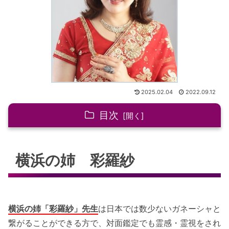
2025.02.04
2022.09.12
目次
横浜の姉 彩羅紗
横浜の姉 彩羅紗
横浜の姉が選ばれる理由
選ばれる理由
得意としている占術
横浜の姉「彩羅紗」先生
は日本では数少ないガネーシャと
ガネーシャ占い
繋がることができる方で、対面鑑定でも霊感・霊視をされ
鑑定経験