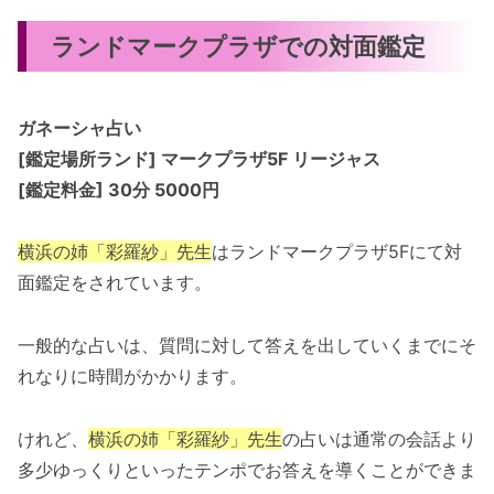
銀座の母
ランドマークプラザでの対面鑑定
占いと言えば、銀座の母とも言われテレビにも出演してい
た横田淑惠が有名です。
ガネーシャ占い
[鑑定場所
ランド] マークプラザ5F リージャス
新宿の母いましたね。
[鑑定料金] 30分 5000円
1991年『今夜は好奇心!』(フジテレビ)をはじめ、『キミ
横浜の姉「彩羅紗」先生
はランドマークプラザ5Fにて対
ハブレイク』や『中居正広の金曜日のスマたちへ』、『激
面鑑定をされています。
安バラエティー』（共にTBS）などに出演した。2009年9
月28日放送の『SMAP×SMAPスペシャル』(フジテレビ）
一般的な占いは、質問に対して答えを出していくまでにそ
では、香取慎吾が演じる台場の母と初対面するとして本人
れなりに時間がかかります。
が登場した。
けれど、
横浜の姉「彩羅紗」先生
の占いは通常の会話より
https://ja.wikipedia.org/wiki/%E6%A8%AA%
多少ゆっくりといったテンポでお答えを導くことができま
E7%94%B0%E6%B7%91%E6%83%A0