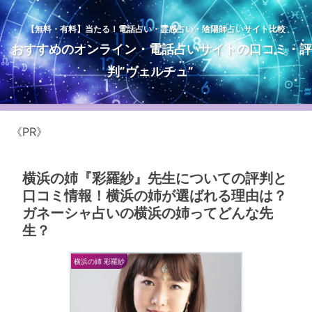
【無料・有料】当たる！電話占い・霊感占い・陰陽師占いサイト比較
おすすめのオンライン・電話占いサイトの口コミ・評
判”ヴェルチュ”
《PR》
横浜の姉『彩羅紗』先生についての評判と
口コミ情報！横浜の姉が選ばれる理由は？
ガネーシャ占いの横浜の姉ってどんな先
生？
横浜の姉 彩羅紗