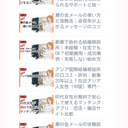
られるサポートと結婚
相談所の活用
華の会メールの使い方
と攻略法｜返信率が上
がるメッセージのコツ
副業で始める結婚相談
所｜未経験・在宅でも
OK？初期費用・成功事
例・失敗しない始め方
アジア国際結婚相談所
の口コミ・評判：創業
20年以上！在日アジア
人女性（中国）専門の
結婚相談所
60代女性が無料で安心
して使えるマッチング
アプリ：恋活・婚活サ
イト比較
華の会メールの体験談