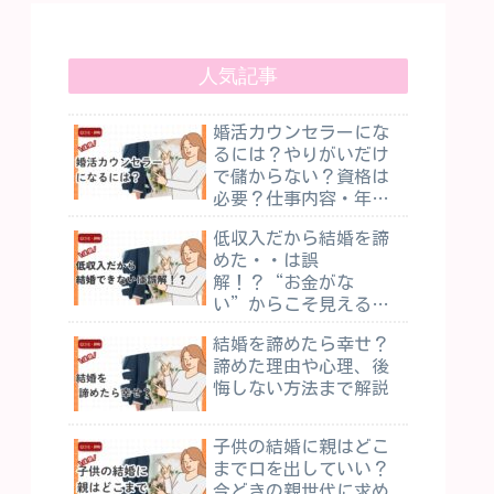
人気記事
婚活カウンセラーにな
るには？やりがいだけ
で儲からない？資格は
必要？仕事内容・年収
を紹介
低収入だから結婚を諦
めた・・は誤
解！？“お金がな
い”からこそ見える、
二人暮らしの魅力
結婚を諦めたら幸せ？
諦めた理由や心理、後
悔しない方法まで解説
子供の結婚に親はどこ
まで口を出していい？
今どきの親世代に求め