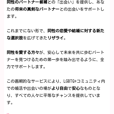
同性のパートナー候補
との「出会い」を提供し、あな
たの
将来の真剣なパートナー
との出会いをサポートし
ます。
これまでにない形で、
同性の恋愛や結婚に対する新た
な選択肢
を広げてきた
リザライ
。
同性を愛する方々
が、安心して未来を共に歩むパート
ナーを見つけるための第一歩を踏み出せるように、全
力でサポートします。
この画期的なサービスにより、LGBTQ+コミュニティ内
での婚活や出会いの場が
より自由
で
安心
なものとな
り、すべての人々に平等なチャンスを提供していま
す。