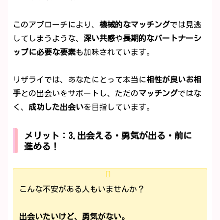
このアプローチにより、
機械的なマッチング
では見逃
してしまうような、
深い共感
や
長期的なパートナーシ
ップに必要な要素
も加味されています。
リザライでは、あなたにとって本当に
相性が良いお相
手
との出会いをサポートし、ただの
マッチング
ではな
く、
成功した出会い
を目指しています。
メリット：3.出会える・勇気が出る・前に
進める！
こんな不安がある人もいませんか？
出会いたいけど、勇気がない。