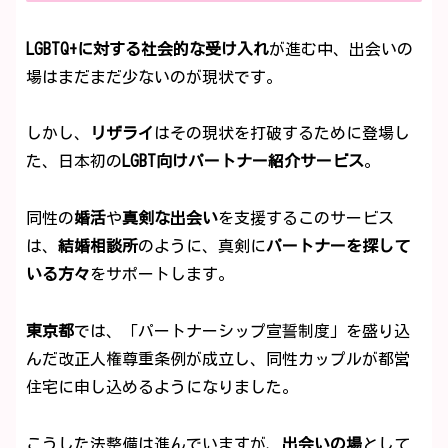
LGBTQ+に対する社会的な受け入れ
が進む中、出会いの
場はまだまだ少ないのが現状です。
しかし、
リザライ
はその現状を打破するために登場し
た、日本初の
LGBT向けパートナー紹介サービス
。
同性の
婚活
や
真剣な出会い
を支援するこのサービス
は、
結婚相談所
のように、真剣に
パートナーを探して
いる方々
をサポートします。
東京都
では、「パートナーシップ宣誓制度」を盛り込
んだ改正人権尊重条例が成立し、同性カップルが都営
住宅に申し込めるようになりました。
こうした法整備は進んでいますが、
出会いの場
として