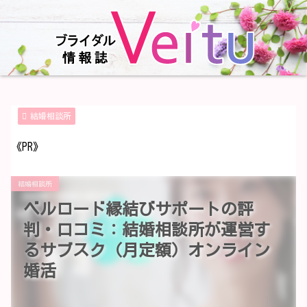
結婚相談所
《PR》
結婚相談所
ベルロード縁結びサポートの評
判・口コミ：結婚相談所が運営す
るサブスク（月定額）オンライン
婚活